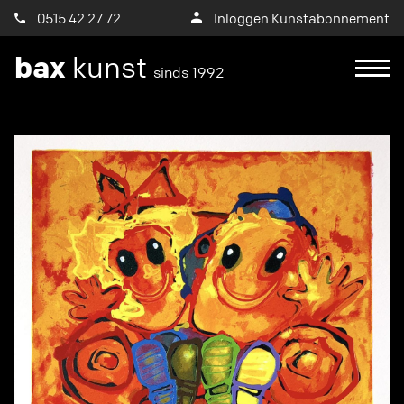
0515 42 27 72
Inloggen Kunstabonnement
bax
kunst
sinds 1992