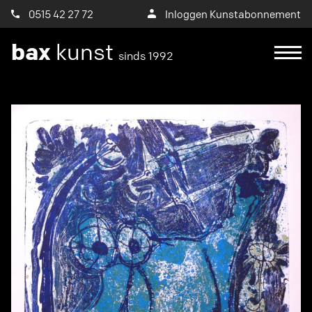
0515 42 27 72
Inloggen Kunstabonnement
bax
kunst
sinds 1992