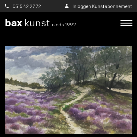
0515 42 27 72
Inloggen Kunstabonnement
bax
kunst
sinds 1992