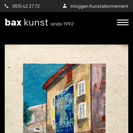
0515 42 27 72
Inloggen Kunstabonnement
bax
kunst
sinds 1992