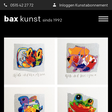
0515 42 27 72
Inloggen Kunstabonnement
bax
kunst
sinds 1992