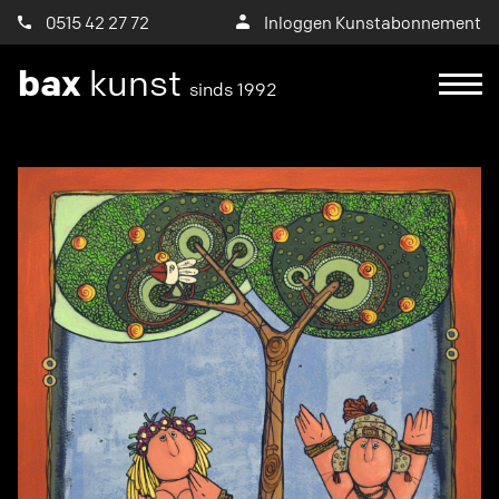
0515 42 27 72
Inloggen Kunstabonnement
bax
kunst
sinds 1992