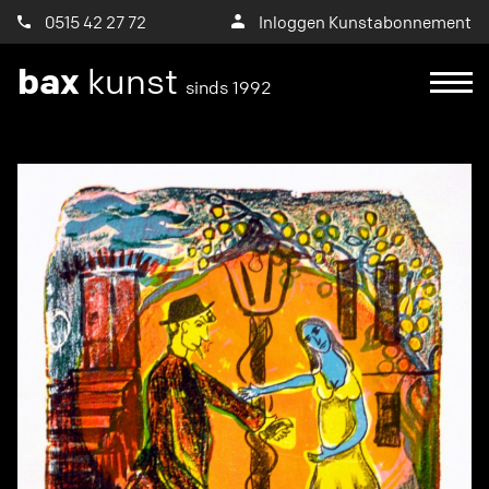
0515 42 27 72
Inloggen Kunstabonnement
bax
kunst
sinds 1992