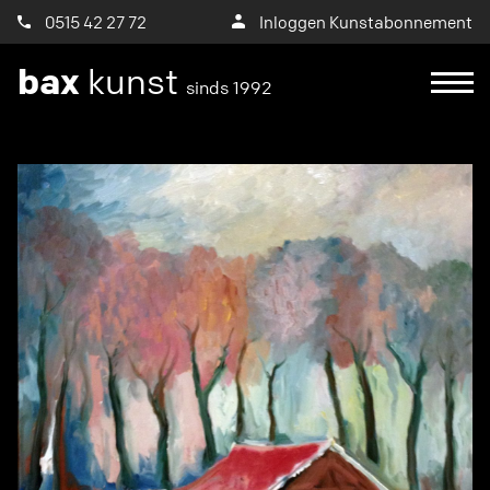
0515 42 27 72
Inloggen Kunstabonnement
bax
kunst
sinds 1992