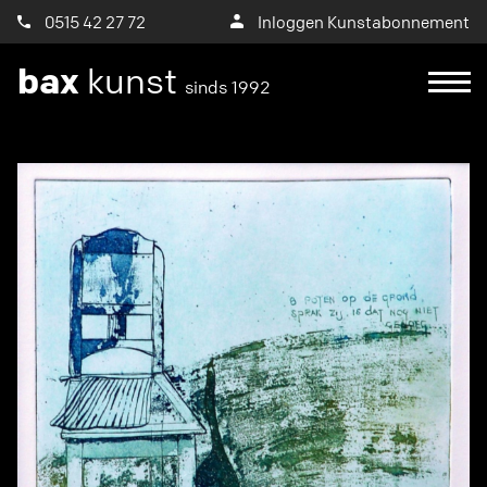
0515 42 27 72
Inloggen Kunstabonnement
bax
kunst
sinds 1992