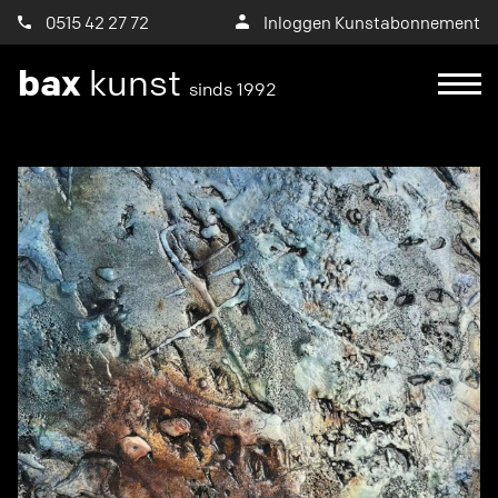
0515 42 27 72
Inloggen Kunstabonnement
bax
kunst
sinds 1992