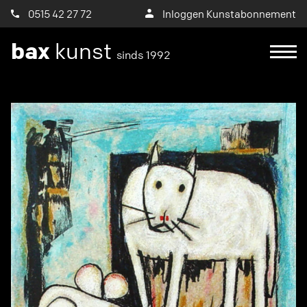
0515 42 27 72
Inloggen Kunstabonnement
bax
kunst
sinds 1992