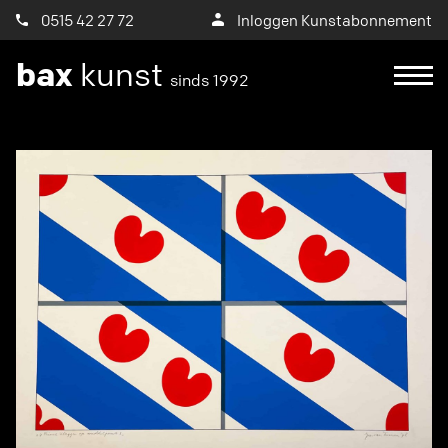
0515 42 27 72
Inloggen Kunstabonnement
bax
kunst
sinds 1992