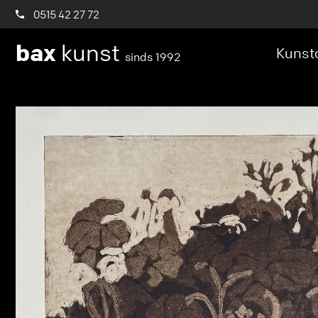
0515 42 27 72
bax
kunst
Kunstc
sinds 1992