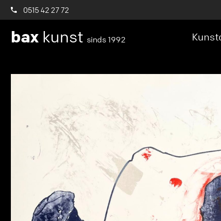
0515 42 27 72
bax
kunst
Kunstc
sinds 1992