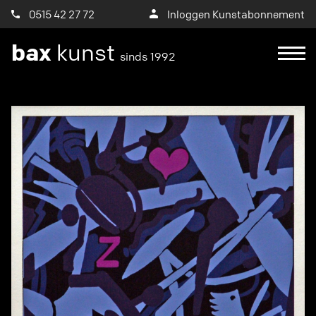
0515 42 27 72
Inloggen Kunstabonnement
bax
kunst
sinds 1992