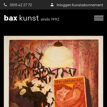
0515 42 27 72
Inloggen Kunstabonnement
bax
kunst
sinds 1992