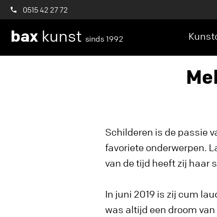
0515 42 27 72
bax
kunst
Kunstc
sinds 1992
Mel
Schilderen is de passie v
favoriete onderwerpen. L
van de tijd heeft zij haa
In juni 2019 is zij cum 
was altijd een droom van