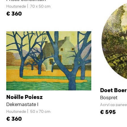
Houtsnede
70 x 50 cm
360
Doet Boe
Noëlle Poiesz
Bospret
Dekemastate I
Acryl op panee
595
Houtsnede
50 x 70 cm
360