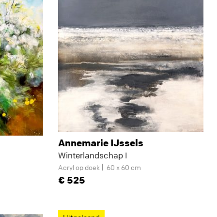
Annemarie IJssels
Winterlandschap I
Acryl op doek
60 x 60 cm
525