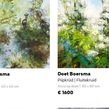
Doet Boersma
rsma
Piipkrûd | Fluitekruid
Acryl op doek
80 x 80 cm
40 x 40 vm
1600