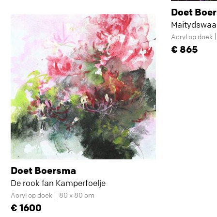
Doet Boe
Maitydswaa
Acryl op doek
865
Doet Boersma
De rook fan Kamperfoelje
Acryl op doek
80 x 80 cm
1600