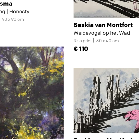
rsma
ng | Honesty
40 x 90 cm
Saskia van Montfort
Weidevogel op het Wad
Riso print
30 x 40 cm
110