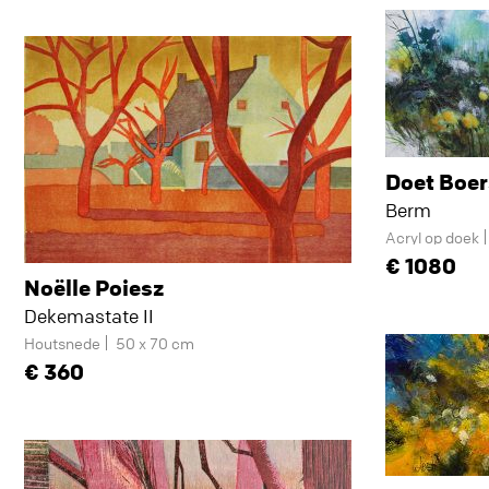
Doet Boe
Berm
Acryl op doek
1080
Noëlle Poiesz
Dekemastate II
Houtsnede
50 x 70 cm
360