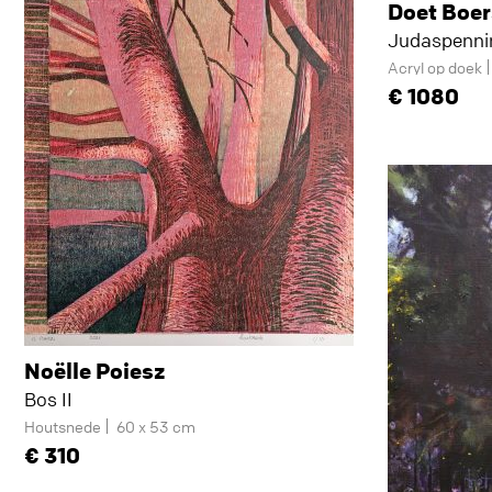
Doet Boe
Judaspenni
Acryl op doek
1080
Noëlle Poiesz
Bos II
Houtsnede
60 x 53 cm
310