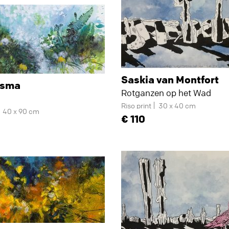
Saskia van Montfort
rsma
Rotganzen op het Wad
Riso print
30 x 40 cm
40 x 90 cm
110