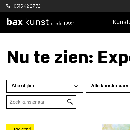
0515 42 27 72
bax
kunst
Kunstc
sinds 1992
Nu te zien: Ex
Uitgeleend