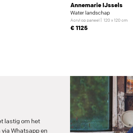
Annemarie IJssels
Water landschap
Acryl op paneel
120 x 120 cm
1125
t lastig om het
in via Whatsapp en