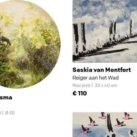
Saskia van Montfort
Reiger aan het Wad
Riso print
30 x 40 cm
110
rsma
l
Ø 30