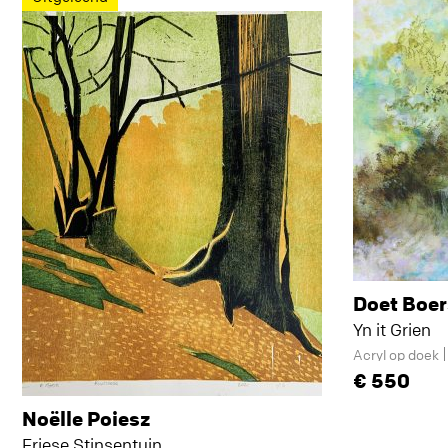
Doet Boe
Yn it Grien
Acryl op doek
550
Noëlle Poiesz
Friese Stinsentuin