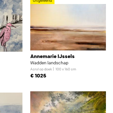
Uitgeleend
Annemarie IJssels
Wadden landschap
Acryl op doek
100 x 160 cm
1025