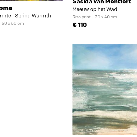
Saskia van Montfort
rsma
Meeuw op het Wad
rmte | Spring Warmth
Riso print
30 x 40 cm
50 x 50 cm
110