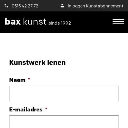
0515 42 27 72
Inloggen Kunstabonnement
bax
kunst
sinds 1992
Kunstwerk lenen
Naam
*
E-mailadres
*