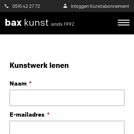
0515 42 27 72
Inloggen Kunstabonnement
bax
kunst
sinds 1992
Kunstwerk lenen
Naam
*
E-mailadres
*