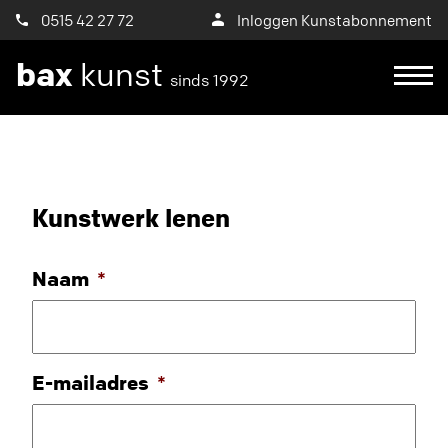
0515 42 27 72
Inloggen Kunstabonnement
bax
kunst
sinds 1992
Kunstwerk lenen
Naam
*
E-mailadres
*