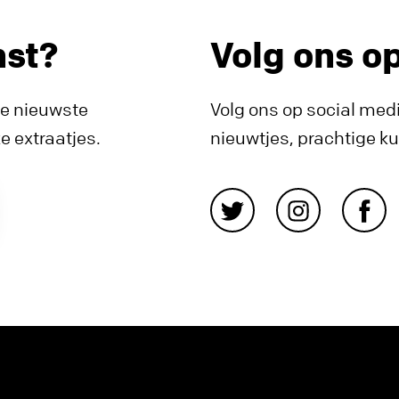
nst?
Volg ons o
de nieuwste
Volg ons op social medi
 extraatjes.
nieuwtjes, prachtige k