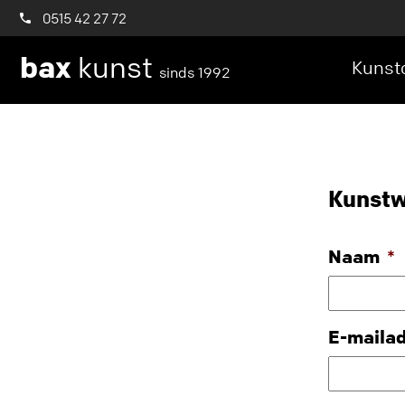
0515 42 27 72
bax
kunst
Kunstc
sinds 1992
Kunstw
Naam
*
E-maila