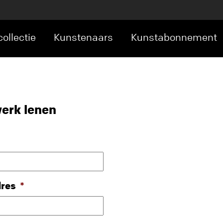
ollectie
Kunstenaars
Kunstabonnement
erk lenen
dres
*