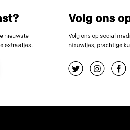
nst?
Volg ons o
de nieuwste
Volg ons op social medi
 extraatjes.
nieuwtjes, prachtige k