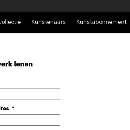
ollectie
Kunstenaars
Kunstabonnement
erk lenen
dres
*