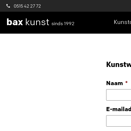
0515 42 27 72
bax
kunst
Kunstc
sinds 1992
Kunstw
Naam
*
E-maila