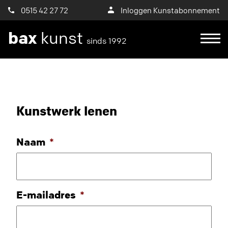
0515 42 27 72
Inloggen Kunstabonnement
bax
kunst
sinds 1992
Kunstwerk lenen
Naam
*
E-mailadres
*