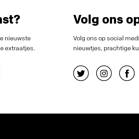
nst?
Volg ons o
de nieuwste
Volg ons op social medi
 extraatjes.
nieuwtjes, prachtige k