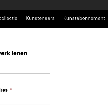
ollectie
Kunstenaars
Kunstabonnement
erk lenen
dres
*