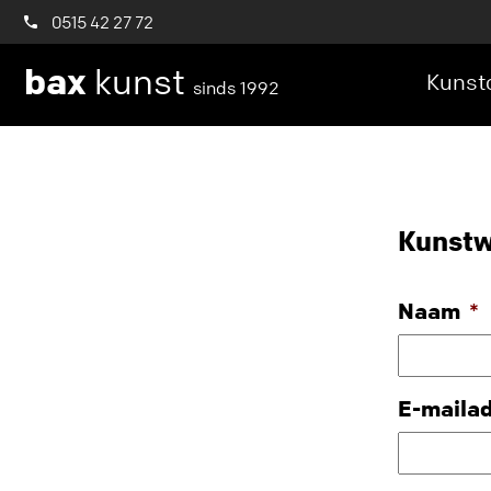
0515 42 27 72
bax
kunst
Kunstc
sinds 1992
Kunstw
Naam
*
E-maila